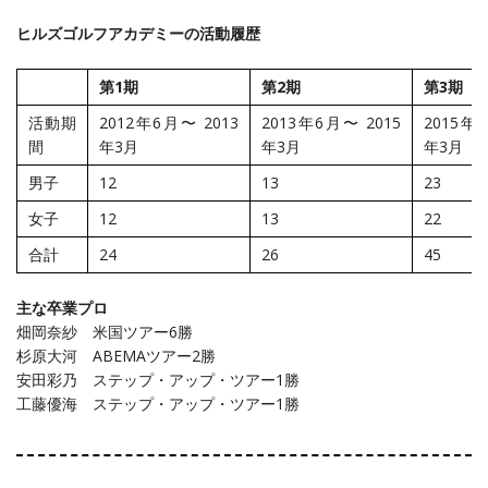
ヒルズゴルフアカデミーの活動履歴
第1期
第2期
第3期
活動期
2012年6月〜 2013
2013年6月〜 2015
2015年
間
年3月
年3月
年3月
男子
12
13
23
女子
12
13
22
合計
24
26
45
主な卒業プロ
畑岡奈紗 米国ツアー6勝
杉原大河 ABEMAツアー2勝
安田彩乃 ステップ・アップ・ツアー1勝
工藤優海 ステップ・アップ・ツアー1勝