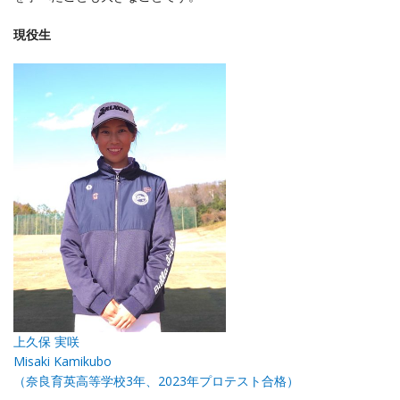
現役生
上久保 実咲
Misaki Kamikubo
（奈良育英高等学校3年、2023年プロテスト合格）