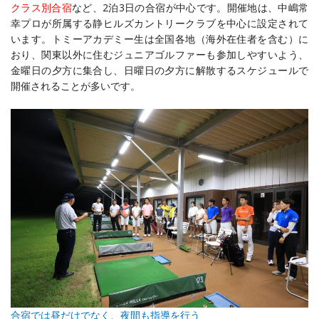
クラス別合宿
など、2泊3日の合宿が中心です。開催地は、中嶋常
幸プロが所属する静ヒルズカントリークラブを中心に設定されて
います。トミーアカデミー生は全国各地（海外在住者を含む）に
おり、関東以外に住むジュニアゴルファーも参加しやすいよう、
金曜日の夕方に集合し、日曜日の夕方に解散するスケジュールで
開催されることが多いです。
合宿では昼だけでなく、夜間も指導を行う