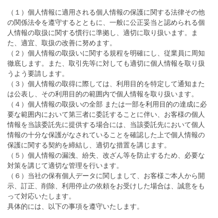
（１）個人情報に適用される個人情報の保護に関する法律その他
の関係法令を遵守するとともに、一般に公正妥当と認められる個
人情報の取扱に関する慣行に準拠し、適切に取り扱います。ま
た、適宜、取扱の改善に努めます。
（２）個人情報の取扱いに関する規程を明確にし、従業員に周知
徹底します。また、取引先等に対しても適切に個人情報を取り扱
うよう要請します。
（３）個人情報の取得に際しては、利用目的を特定して通知また
は公表し、その利用目的の範囲内で個人情報を取り扱います。
（４）個人情報の取扱いの全部 または一部を利用目的の達成に必
要な範囲内において第三者に委託することに伴い、お客様の個人
情報を当該委託先に提供する場合には、当該委託先において個人
情報の十分な保護がなされていることを確認した上で個人情報の
保護に関する契約を締結し、適切な措置を講じます。
（５）個人情報の漏洩、紛失、改ざん等を防止するため、必要な
対策を講じて適切な管理を行います。
（６）当社の保有個人データに関しまして、お客様ご本人から開
示、訂正、削除、利用停止の依頼をお受けした場合は、誠意をも
って対応いたします。
具体的には、以下の事項を遵守いたします。