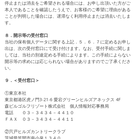
停止または消去をご希望される場合には、お申し出頂いた方がご
本人であることを確認したうえで、お客様のご希望に理由がある
ことが判明した場合には、遅滞なく利用停止または消去いたしま
す。
８．開示等の受付窓口
当社の保有個人データに関する上記．５．６．７に定めるお申し
出は、次の受付窓口にて受け付けます。なお、受付手続に関しま
しては、当社の別途定める手続によります。この手続によらない
開示等の求めには応じられない場合がありますのでご了承くださ
い。
９．＜受付窓口＞
①東京本社
東京都港区虎ノ門3-21-6 愛宕グリーンヒルズアネックス 4F
森ビルゴルフリゾート株式会社 個人情報対応事務局
電話 ０３－３４３４－４４１０
ＦＡＸ ０３－３４３４－４４１１
②宍戸ヒルズカントリークラブ
茨城県笠間市南小泉１３４０