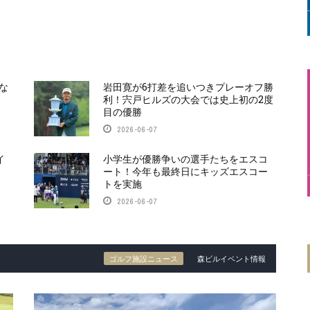
な
岩田寛が6打差を追いつきプレーオフ勝
利！宍戸ヒルズの大会では史上初の2度
目の優勝
2026-06-07
イ
小学生が優勝争いの選手たちをエスコ
ート！今年も最終日にキッズエスコー
トを実施
2026-06-07
ゴルフ施設ニュース
森ビルイベント情報