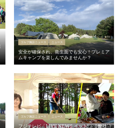
ゴルフ施設ニュース
ニュース
業
安全が確保され、衛生面でも安心！プレミア
ムキャンプを楽しんでみませんか？
ゴルフ施設ニュース
ニュース
フジテレビ「LIVE NEWS イット!」で弊社