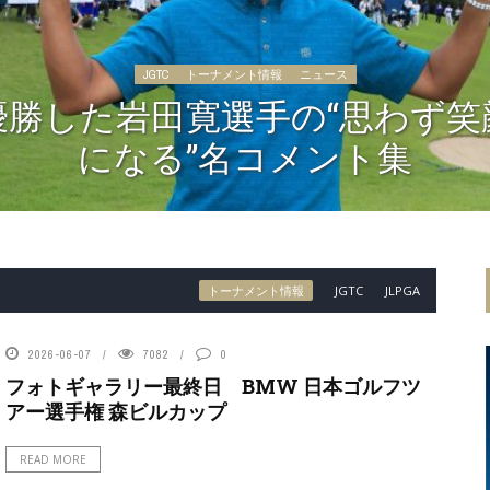
JGTC
トーナメント情報
ニュース
優勝した岩田寛選手の“思わず笑
になる”名コメント集
トーナメント情報
JGTC
JLPGA
2026-06-07
7082
0
フォトギャラリー最終日 BMW 日本ゴルフツ
アー選手権 森ビルカップ
READ MORE