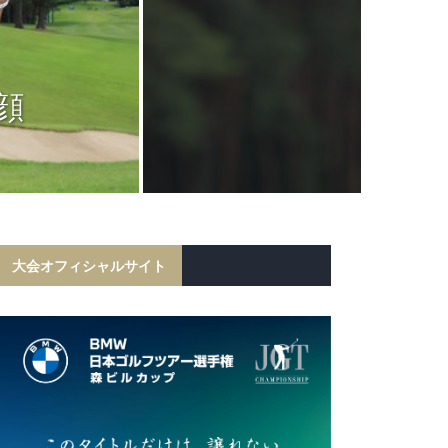
JGTC
岩田寛が6打
顔
フ勝利！宍戸
初の
大会オフィシャルサイト