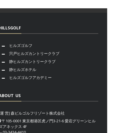
HILLSGOLF
ヒルズゴルフ
宍戸ヒルズカントリークラブ
静ヒルズカントリークラブ
静ヒルズホテル
ヒルズゴルフアカデミー
ABOUT US
[運 営] 森ビルゴルフリゾート株式会社
〒105-0001 東京都港区虎ノ門3-21-6 愛宕グリーンヒル
ズアネックス 4F
03-3434-4410