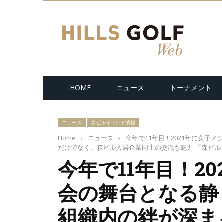
HOME
ニュース
トーナメント
ニュース
森ビルイベント情報
Home
›
ニュース
›
今年で11年目！2021年に女子
だけでなく、森ビル入居企業同士の交流も魅力 「森ビルゴ
今年で11年目！2
会の舞台となる静
組織内の絆が深ま