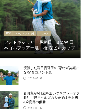
JGTC
トーナメント情報
ニュース
フォトギャラリー最終日 BMW 日
本ゴルフツアー選手権 森ビルカップ
優勝した岩田寛選手の“思わず笑顔に
なる”名コメント集
2026-06-07
岩田寛が6打差を追いつきプレーオフ
勝利！宍戸ヒルズの大会では史上初
の2度目の優勝
2026-06-07