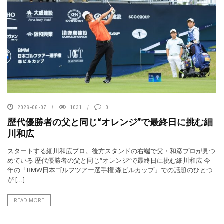
2026-06-07
1031
0
歴代優勝者の父と同じ“オレンジ”で最終日に挑む細
川和広
スタートする細川和広プロ。後方スタンドの右端で父・和彦プロが見つ
めている 歴代優勝者の父と同じ“オレンジ”で最終日に挑む細川和広 今
年の「BMW日本ゴルフツアー選手権 森ビルカップ」での話題のひとつ
が […]
READ MORE