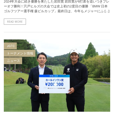
2024年大会に続き優勝を果たした岩田寛 岩田寛が6打差を追いつきプレ
ーオフ勝利！宍戸ヒルズの大会では史上初の2度目の優勝 「BMW 日本
ゴルフツアー選手権 森ビルカップ」最終日は、今年もメジャーにふ […]
READ MORE
JGTC
トーナメント情報
ニュース