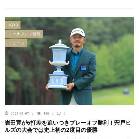
JGTC
トーナメント情報
ニュース
2026-06-07
850
0
岩田寛が6打差を追いつきプレーオフ勝利！宍戸ヒ
ルズの大会では史上初の2度目の優勝