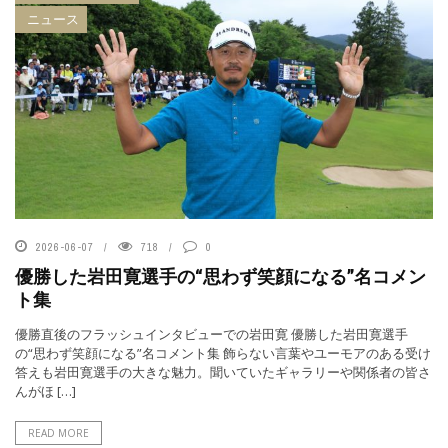
ニュース
2026-06-07
718
0
優勝した岩田寛選手の“思わず笑顔になる”名コメン
ト集
優勝直後のフラッシュインタビューでの岩田寛 優勝した岩田寛選手
の“思わず笑顔になる”名コメント集 飾らない言葉やユーモアのある受け
答えも岩田寛選手の大きな魅力。聞いていたギャラリーや関係者の皆さ
んがほ […]
READ MORE