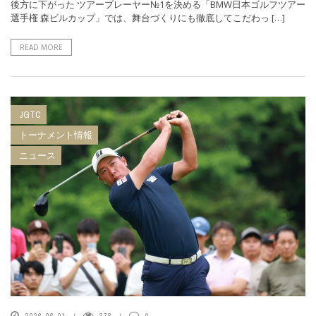
後方に下がった ツアープレーヤー№1を決める「BMW日本ゴルフツアー
選手権 森ビルカップ」では、舞台づくりにも徹底してこだわっ […]
READ MORE
JGTC
トーナメント情報
ニュース