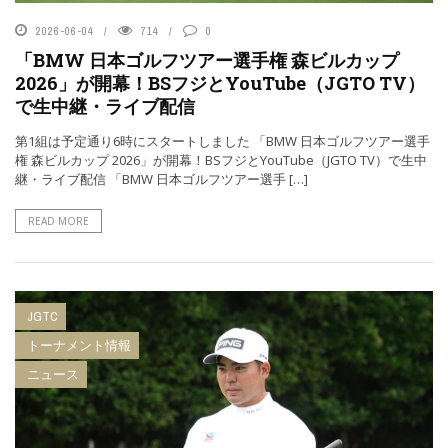
2026-06-04
714
0
「BMW 日本ゴルフツアー選手権 森ビルカップ
2026」が開幕！BSフジとYouTube（JGTO TV）
で生中継・ライブ配信
第1組は予定通り6時にスタートしました 「BMW 日本ゴルフツアー選手
権 森ビルカップ 2026」が開幕！BSフジとYouTube（JGTO TV）で生中
継・ライブ配信 「BMW 日本ゴルフツアー選手 […]
READ MORE
JGTC
トーナメント情報
ニュース