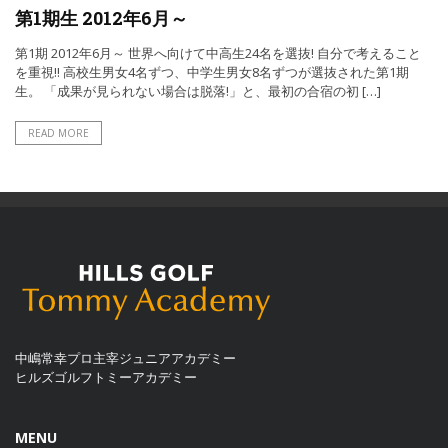
第1期生 2012年6月～
第1期 2012年6月～ 世界へ向けて中高生24名を選抜! 自分で考えること
を重視!! 高校生男女4名ずつ、中学生男女8名ずつが選抜された第1期
生。 「成果が見られない場合は脱落!」と、最初の合宿の初 […]
READ MORE
中嶋常幸プロ主宰ジュニアアカデミー
ヒルズゴルフトミーアカデミー
MENU