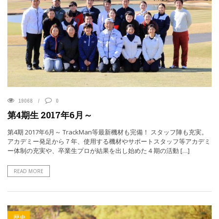
19068
0
第4期生 2017年6月～
第4期 2017年6月～ TrackMan等最新機材も完備！ スタッフ陣も充実。
アカデミー発足から７年、使用する機材やサポートスタッフ等アカデミ
ー体制の充実や、卒業生プロが結果を出し始めた４期の活動 […]
READ MORE
歴史