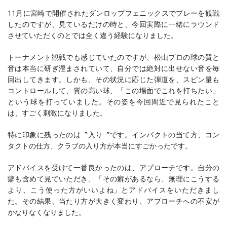
11月に宮崎で開催されたダンロップフェニックスでプレーを観戦
したのですが、見ているだけの時と、今回実際に一緒にラウンド
させていただくのとでは全く違う経験になりました。
トーナメント観戦でも感じていたのですが、松山プロの球の質と
音は本当に研ぎ澄まされていて、自分では絶対に出せない音を毎
回出してきます。しかも、その状況に応じた弾道を、スピン量も
コントロールして、質の高い球、「この場面でこれを打ちたい」
という球を打っていました。その姿を今回間近で見られたこと
は、すごく刺激になりました。
特に印象に残ったのは〝入り〞です。インパクトの当て方、コン
タクトの仕方、クラブの入り方が本当にすごかったです。
アドバイスを受けて一番良かったのは、アプローチです。自分の
癖も含めて見ていただき、「その癖があるなら、無理にこうする
より、こう使った方がいいよね」とアドバイスをいただきまし
た。その結果、当たり方が大きく変わり、アプローチへの不安が
かなりなくなりました。