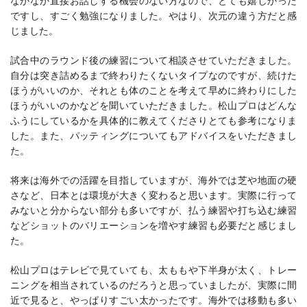
なかなか直接お話しする機会のない方なので、とても嬉しかった
ですし、すごく勉強になりました。やはり、次元の違う方だと感
じました。
試合中のラウンド後の練習について相談させていただきました。
自分は突き詰めるまで終わりたくないタイプなのですが、続けた
ほうがいいのか、それとも体のことを考えて早めに終わりにした
ほうがいいのかなどを聞いていただきました。松山プロはどんな
ふうにしているかを具体的に教えてくださりとても参考になりま
した。また、パッティングについてもアドバイスをいただきまし
た。
将来は海外での活躍を目指していますが、海外では芝や地面の硬
さなど、日本とは環境が大きく変わると思います。実際に行って
みないと分からない部分も多いですが、払う練習や打ち込む練習
などショットのバリエーションを増やす練習も必要だと感じまし
た。
松山プロはテレビで見ていても、太ももや下半身が太く、トレー
ニングを相当されているのだろうと思っていましたが、実際に間
近で見ると、やっぱりすごい太かったです。海外では移動も多い