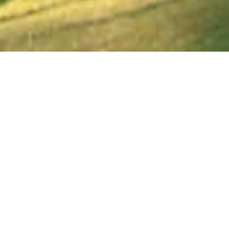
インターを降りてすぐ、「自然のヒルズ」に到
着。
電車でも「上野」から「友部」まで特急で約1
時間の楽々アクセス
美しい緑に囲まれた広々とした景観が魅力の宍戸ヒルズカ
ントリークラブですが、都市部からのアクセスの良さも多
くのお客さまから喜ばれています。
お車では、常磐自動車道・岩間ICからは約9km、北関東自