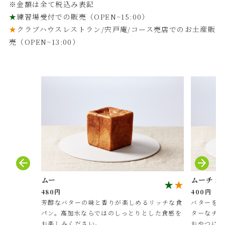
※金額は全て税込み表記
★
練習場受付での販売（OPEN~15:00）
★
クラブハウスレストラン/宍戸庵/コース売店でのお土産販
売（OPEN~13:00）
ムー
ムーチョ
★
★
480円
400円
芳醇なバターの味と香りが楽しめるリッチな食
バターをた
パン。高加水ならではのしっとりとした食感を
ターなチョ
お楽しみください。
おやつにど