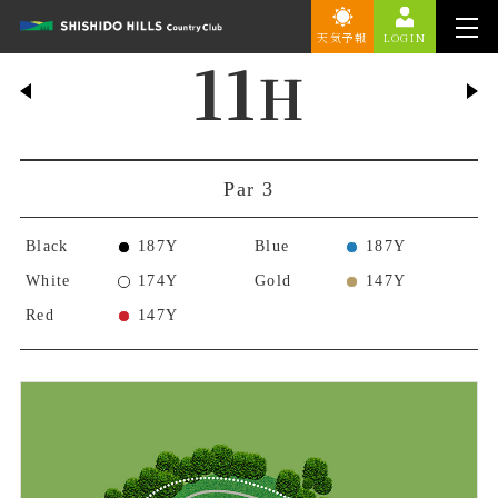
天気予報
LOGIN
11
H
Par 3
Black
187Y
Blue
187Y
White
174Y
Gold
147Y
Red
147Y