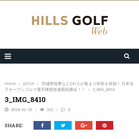
Home
›
JLPGA
›
茨城県知事など241人が集まり快挙を祝福！ 日本女
子オープンゴルフ選手権競技連覇祝勝会！！
›
3_IMG_8410
3_IMG_8410
2018-01-20
312
0
SHARE: