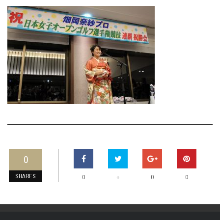
0
SHARES
+
0
0
0