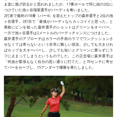
ま楽に逃げ切るかと思われましたが、17番ホールで同じ組の2位に
つけていた池ヶ谷瑠菜選手がバーディを奪いました。
2打差で最終の18番（パー4）を迎えたトップの森井選手と2位の池
ヶ谷選手。2打目で「最後がバーディならカッコイイと思った」と
果敢にピンを狙った森井選手のショットはグリーンをオーバー。
一方で池ヶ谷選手は2メートルのバーディチャンスにつけました。
森井選手のアプローチはカラーの手前のラフでワンクッションさ
せなくては寄らないという非常に難しい状況。少しでも大きけれ
ばカップを大オーバーし、少しでも短いとグリーンに乗らずにラ
フに止まってしまうというものでした。この正念場に森井選手は
「何故か緊張もなく自分の思い通りに打てた」と70センチに寄せ
てパーをセーブし、15アンダーで優勝を果たしました。