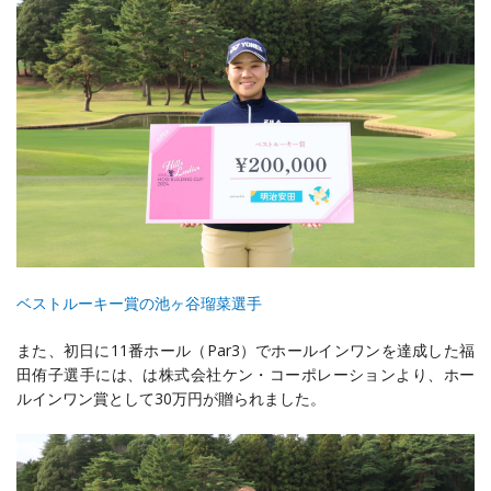
ベストルーキー賞の池ヶ谷瑠菜選手
また、初日に
11
番ホール（
Par3
）でホールインワンを達成した福
田侑子選手には、は株式会社ケン・コーポレーションより、ホー
ルインワン賞として
30
万円が贈られました。