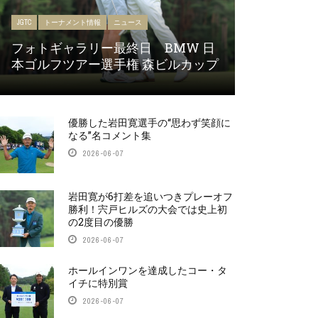
JGTC
トーナメント情報
ニュース
フォトギャラリー最終日 BMW 日
本ゴルフツアー選手権 森ビルカップ
優勝した岩田寛選手の“思わず笑顔に
なる”名コメント集
2026-06-07
岩田寛が6打差を追いつきプレーオフ
勝利！宍戸ヒルズの大会では史上初
の2度目の優勝
2026-06-07
ホールインワンを達成したコー・タ
イチに特別賞
2026-06-07