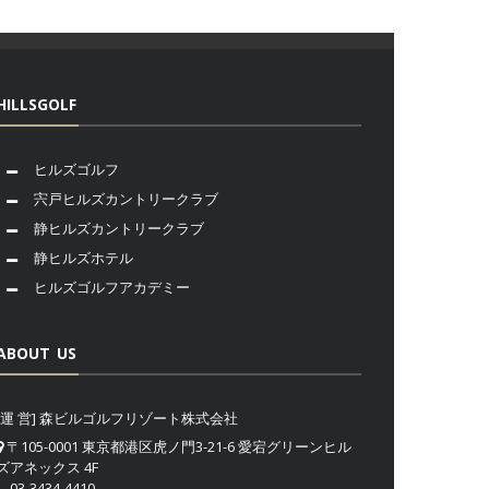
HILLSGOLF
ヒルズゴルフ
宍戸ヒルズカントリークラブ
静ヒルズカントリークラブ
静ヒルズホテル
ヒルズゴルフアカデミー
ABOUT US
[運 営] 森ビルゴルフリゾート株式会社
〒105-0001 東京都港区虎ノ門3-21-6 愛宕グリーンヒル
ズアネックス 4F
03-3434-4410