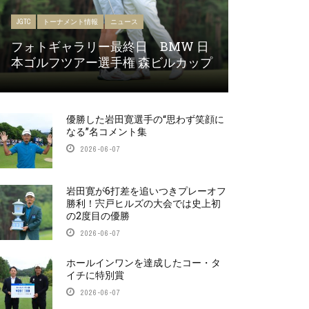
JGTC
トーナメント情報
ニュース
フォトギャラリー最終日 BMW 日
本ゴルフツアー選手権 森ビルカップ
優勝した岩田寛選手の“思わず笑顔に
なる”名コメント集
2026-06-07
岩田寛が6打差を追いつきプレーオフ
勝利！宍戸ヒルズの大会では史上初
の2度目の優勝
2026-06-07
ホールインワンを達成したコー・タ
イチに特別賞
2026-06-07