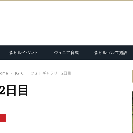
森ビルイベント
ジュニア育成
森ビルゴルフ施設
ome
›
JGTC
›
フォトギャラリー2日目
2日目