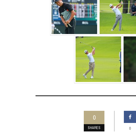
0
SHARES
0