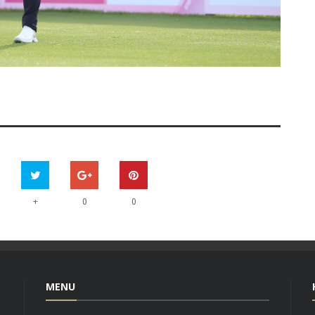
+
0
0
MENU