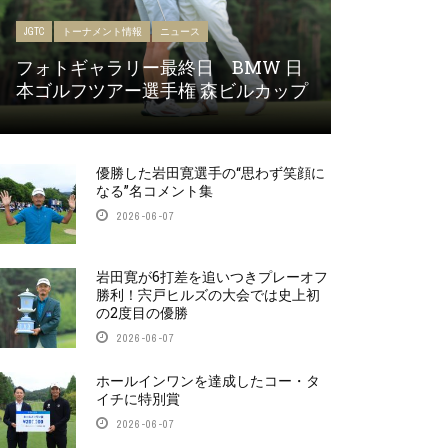
JGTC
トーナメント情報
ニュース
フォトギャラリー最終日 BMW 日
本ゴルフツアー選手権 森ビルカップ
優勝した岩田寛選手の“思わず笑顔に
なる”名コメント集
2026-06-07
岩田寛が6打差を追いつきプレーオフ
勝利！宍戸ヒルズの大会では史上初
の2度目の優勝
2026-06-07
ホールインワンを達成したコー・タ
イチに特別賞
2026-06-07