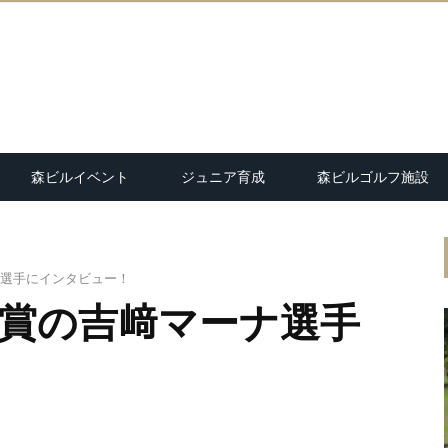
森ビルイベント
ジュニア育成
森ビルゴルフ施設
選手にインタビュー！
賞の吉﨑マーナ選手