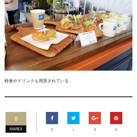
軽食やドリンクも用意されている
0
SHARES
+
0
0
0