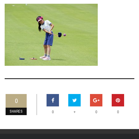
0
SHARES
+
0
0
0