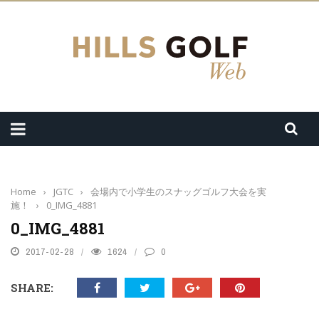
Home
›
JGTC
›
会場内で小学生のスナッグゴルフ大会を実
施！
›
0_IMG_4881
0_IMG_4881
2017-02-28
1624
0
SHARE: