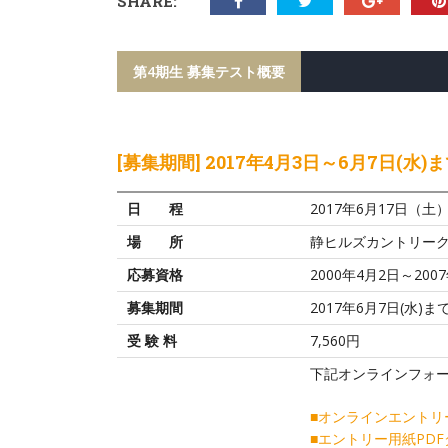
SHARE:
第4期生 募集テスト概要
[募集期間] 2017年4月3日～6月7日(水)
日 程
2017年6月17日（
場 所
静ヒルズカントリー
応募資格
2000年4月2日～2
募集期間
2017年6月7日(水)ま
受 験 料
7,560円
下記オンラインフォ
■オンラインエントリ
■エントリー用紙PD