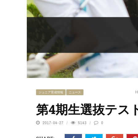
H
ジュニア育成情報
ニュース
第4期生選抜テス
2017-04-27
5143
0