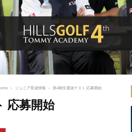
ome
›
ジュニア育成情報
›
第4期生選抜テスト 応募開始
ト 応募開始