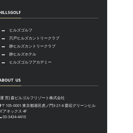
HILLSGOLF
ヒルズゴルフ
宍戸ヒルズカントリークラブ
静ヒルズカントリークラブ
静ヒルズホテル
ヒルズゴルフアカデミー
ABOUT US
[運 営] 森ビルゴルフリゾート株式会社
〒105-0001 東京都港区虎ノ門3-21-6 愛宕グリーンヒル
ズアネックス 4F
03-3434-4410