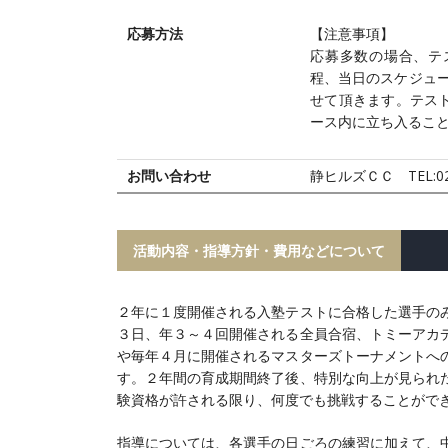
応募方法
【注意事項】
応募多数の場合、テ
程、当日のスケジュー
せて頂きます。テス
ース内に立ち入るこ
お問い合わせ
静ヒルズＣＣ TEL:029
活動内容・指導方針・費用などについて
２年に１度開催される入塾テストに合格した選手の
３日、年３～４回開催される全員合宿、トミーアカ
や毎年４月に開催されるマスターズトーナメントへ
す。２年間の育成期間終了後、特別な向上が見られ
験資格が許される限り、何度でも挑戦することがで
指導については、各選手の日ごろの練習に加えて、