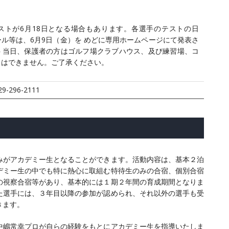
ストが6月18日となる場合もあります。各選手のテストの日
ル等は、6月9日（金）を めどに専用ホームページにて発表さ
ト当日、保護者の方はゴルフ場クラブハウス、及び練習場、コ
とはできません。ご了承ください。
-296-2111
みがアカデミー生となることができます。活動内容は、基本２泊
デミー生の中でも特に熱心に取組む特待生のみの合宿、個別合宿
の視察合宿等があり、基本的には１期２年間の育成期間となりま
た選手には、３年目以降の参加が認められ、それ以外の選手も受
きます。
中嶋常幸プロが自らの経験をもとにアカデミー生を指導いたしま