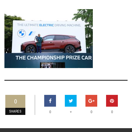
0
SHARES
+
0
0
0