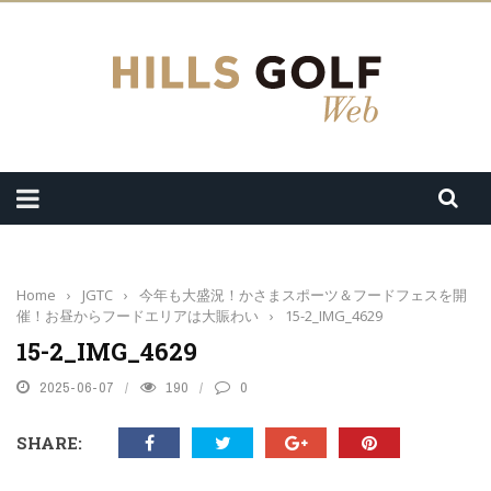
Home
›
JGTC
›
今年も大盛況！かさまスポーツ＆フードフェスを開
催！お昼からフードエリアは大賑わい
›
15-2_IMG_4629
15-2_IMG_4629
2025-06-07
190
0
SHARE: