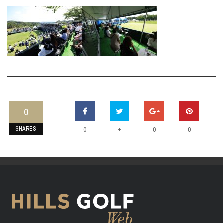
0
SHARES
+
0
0
0