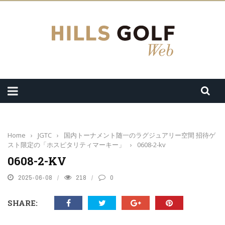
Home
›
JGTC
›
国内トーナメント随一のラグジュアリー空間 招待ゲ
スト限定の「ホスピタリティマーキー」
›
0608-2-kv
0608-2-KV
2025-06-08
218
0
SHARE: