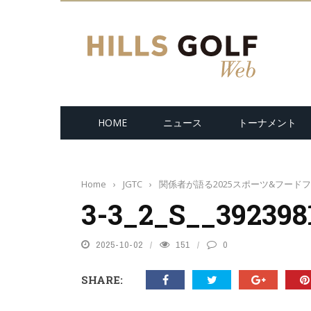
HOME
ニュース
トーナメント
Home
›
JGTC
›
関係者が語る2025スポーツ&フード
3-3_2_S__392398
2025-10-02
151
0
SHARE: