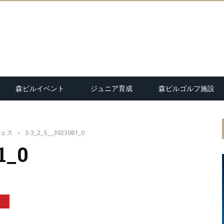
森ビルイベント
ジュニア育成
森ビルゴルフ施設
フェス
›
3-3_2_S__3923981_0
1_0