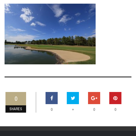
0
SHARES
+
0
0
0