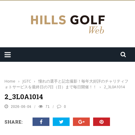
Home
›
JGTC
›
憧れの選手と記念撮影！毎年大好評のチャリティフ
ォトサービスを最終日の7日（日）まで毎日開催！！
›
2_3L0A1014
2_3L0A1014
2026-06-04
71
0
SHARE: