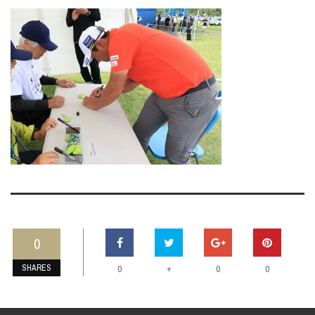
0
SHARES
+
0
0
0