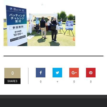
0
SHARES
+
0
0
0