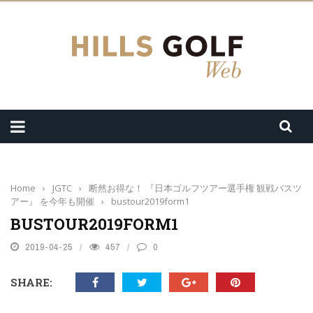
Home
›
JGTC
›
断然お得な！ 『日本ゴルフツアー選手権 観戦バスツ
アー』 を今年も開催
›
bustour2019form1
BUSTOUR2019FORM1
2019-04-25
457
0
SHARE: