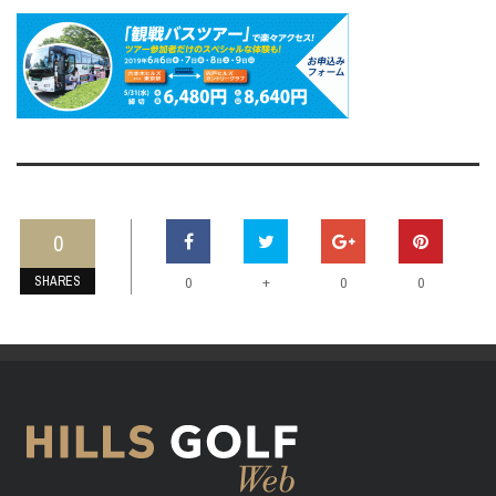
0
SHARES
+
0
0
0