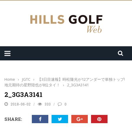
Home
›
JGTC
›
【3日目速報】時松隆光が12アンダーで単独トップ!
地元期待の星野陸也が8位タイ！
›
2_3G3A3141
2_3G3A3141
2018-06-02
333
0
SHARE: