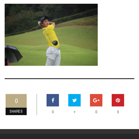
0
SHARES
+
0
0
0