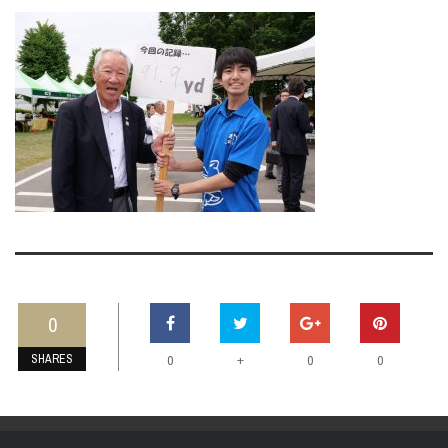
0
SHARES
+
0
0
0