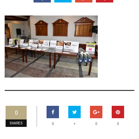
0
SHARES
+
0
0
0