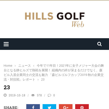
Home
›
ニュース
›
今年で11年目！2021年に女子メジャー大会の舞
台となる静ヒルズで熱戦を展開！ 組織内の絆が深まるだけでなく、森
ビル入居企業同士の交流も魅力 「森ビルゴルフカップ2019 秋の企業交
流・対抗戦」レポート
›
23
23
2019-10-18
378
0
SHARE: