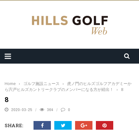
Home
›
ゴルフ施設ニュース
›
虎ノ門のヒルズゴルフアカデミーか
ら宍戸ヒルズカントリークラブのメンバーになる方が続出！
›
8
8
2020-03-25
364
0
SHARE: