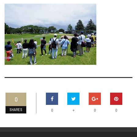
0
SHARES
+
0
0
0