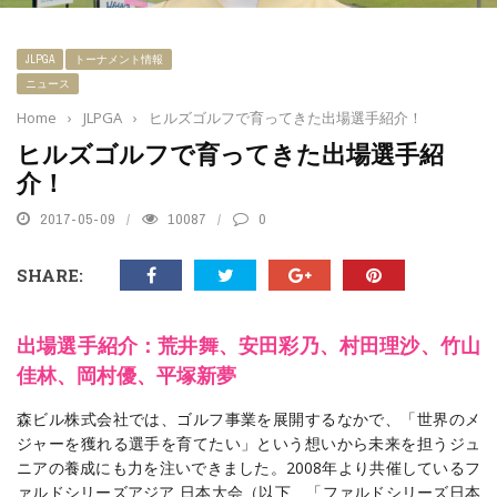
JLPGA
トーナメント情報
ニュース
Home
›
JLPGA
›
ヒルズゴルフで育ってきた出場選手紹介！
ヒルズゴルフで育ってきた出場選手紹
介！
2017-05-09
10087
0
SHARE:
出場選手紹介：荒井舞、安田彩乃、村田理沙、竹山
佳林、岡村優、平塚新夢
森ビル株式会社では、ゴルフ事業を展開するなかで、「世界のメ
ジャーを獲れる選手を育てたい」という想いから未来を担うジュ
ニアの養成にも力を注いできました。2008年より共催しているフ
ァルドシリーズアジア 日本大会（以下、「ファルドシリーズ日本