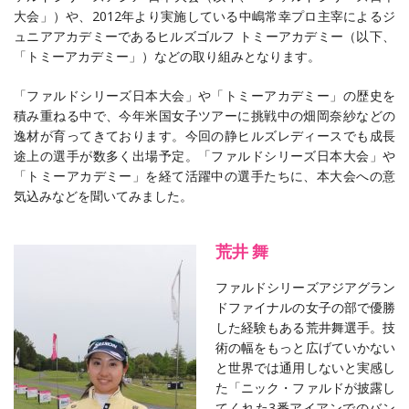
大会」）や、2012年より実施している中嶋常幸プロ主宰によるジ
ュニアアカデミーであるヒルズゴルフ トミーアカデミー（以下、
「トミーアカデミー」）などの取り組みとなります。
「ファルドシリーズ日本大会」や「トミーアカデミー」の歴史を
積み重ねる中で、今年米国女子ツアーに挑戦中の畑岡奈紗などの
逸材が育ってきております。今回の静ヒルズレディースでも成長
途上の選手が数多く出場予定。「ファルドシリーズ日本大会」や
「トミーアカデミー」を経て活躍中の選手たちに、本大会への意
気込みなどを聞いてみました。
荒井 舞
ファルドシリーズアジアグラン
ドファイナルの女子の部で優勝
した経験もある荒井舞選手。技
術の幅をもっと広げていかない
と世界では通用しないと実感し
た「ニック・ファルドが披露し
てくれた3番アイアンでのバン