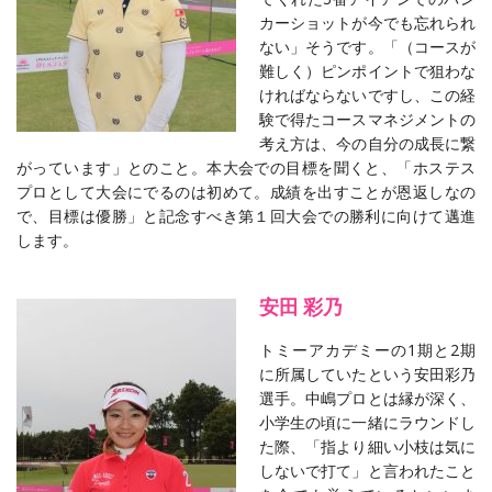
カーショットが今でも忘れられ
ない」そうです。「（コースが
難しく）ピンポイントで狙わな
ければならないですし、この経
験で得たコースマネジメントの
考え方は、今の自分の成長に繋
がっています」とのこと。本大会での目標を聞くと、「ホステス
プロとして大会にでるのは初めて。成績を出すことが恩返しなの
で、目標は優勝」と記念すべき第１回大会での勝利に向けて邁進
します。
安田 彩乃
トミーアカデミーの1期と2期
に所属していたという安田彩乃
選手。中嶋プロとは縁が深く、
小学生の頃に一緒にラウンドし
た際、「指より細い小枝は気に
しないで打て」と言われたこと