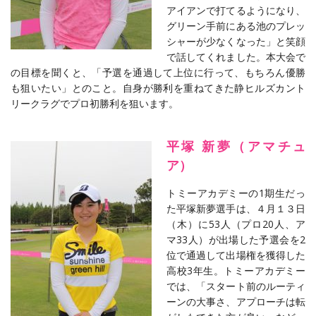
アイアンで打てるようになり、
グリーン手前にある池のプレッ
シャーが少なくなった」と笑顔
で話してくれました。本大会で
の目標を聞くと、「予選を通過して上位に行って、もちろん優勝
も狙いたい」とのこと。自身が勝利を重ねてきた静ヒルズカント
リークラグでプロ初勝利を狙います。
平塚 新夢（アマチュ
ア）
トミーアカデミーの1期生だっ
た平塚新夢選手は、４月１３日
（木）に53人（プロ20人、ア
マ33人）が出場した予選会を2
位で通過して出場権を獲得した
高校3年生。トミーアカデミー
では、「スタート前のルーティ
ーンの大事さ、アプローチは転