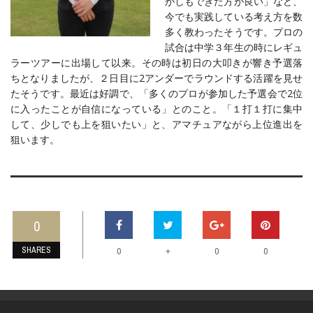
がしもできた方が良い」など、
今でも実践している考え方を数
多く教わったそうです。プロの
試合は中学３年生の時にレギュ
ラーツアーに出場して以来。その時は初日の大叩きが響き予選落
ちとなりましたが、２日目に2アンダーでラウンドする活躍を見せ
たそうです。最近は好調で、「多くのプロが参加した予選会で2位
に入ったことが自信になっている」とのこと。「１打１打に集中
して、少しでも上を狙いたい」と、アマチュアながら上位進出を
狙います。
0
SHARES
+
0
0
0