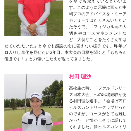
を今でも覚えているといいま
す。このように示唆に富んだ中
嶋プロのアドバイスをトミーア
カデミーではたくさんいただい
たそうで、「フィジカル面の大
切さやコースマネジメントな
ど、大切なことをたくさん学ば
せていただいた」と今でも感謝の念に堪えない様子です。昨年プ
ロ入りし進化を見せたい2年目。本大会の目標を聞くと「もちろん
優勝です！」と力強いこたえが返ってきました。
村田 理沙
高校生の時、「ファルドシリー
ズ日本大会」への出場経験があ
る村田理沙選手。「会場は宍戸
ヒルズカントリークラブだった
のですが、コースがとても難し
かった」と懐かしそうに話して
くれました。静ヒルズカントリ