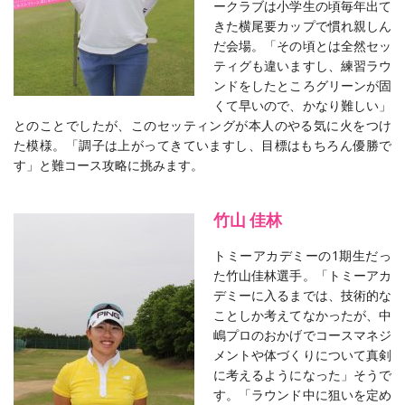
ークラブは小学生の頃毎年出て
きた横尾要カップで慣れ親しん
だ会場。「その頃とは全然セッ
ティグも違いますし、練習ラウ
ンドをしたところグリーンが固
くて早いので、かなり難しい」
とのことでしたが、このセッティングが本人のやる気に火をつけ
た模様。「調子は上がってきていますし、目標はもちろん優勝で
す」と難コース攻略に挑みます。
竹山 佳林
トミーアカデミーの1期生だっ
た竹山佳林選手。「トミーアカ
デミーに入るまでは、技術的な
ことしか考えてなかったが、中
嶋プロのおかげでコースマネジ
メントや体づくりについて真剣
に考えるようになった」そうで
す。「ラウンド中に狙いを定め