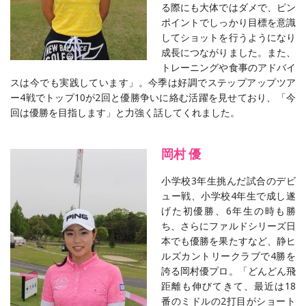
る際にも大体ではダメで、ピン
ポイントでしっかり目標を意識
してショットを行うようになり
成長につながりました。また、
トレーニングや食事のアドバイ
スは今でも実践しています」。今季は好調でステップアップツア
ー4戦でトップ10が2回と優勝争いに絡む活躍を見せており、「今
回は優勝を目指します」と力強く話してくれました。
岡村 優
小学校3年生挑んだ試合のデビ
ュー戦、小学校4年生で成し遂
げた初優勝、6年生の時も勝
ち、さらにファルドシリーズ日
本でも優勝を果たすなど、静ヒ
ルズカントリークラブで4勝を
誇る岡村優プロ。「どんどん飛
距離も伸びてきて、最近は18
番のミドルの2打目がショート