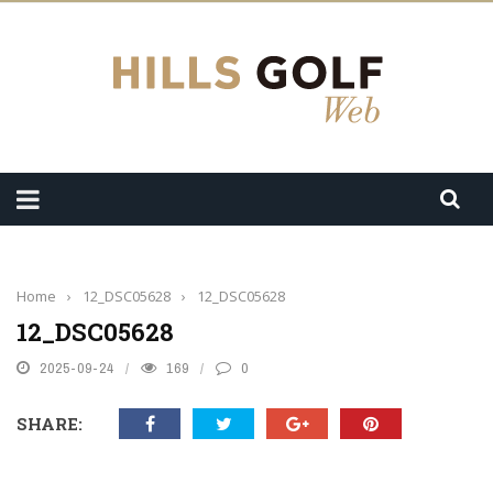
Home
›
12_DSC05628
›
12_DSC05628
12_DSC05628
2025-09-24
169
0
SHARE: