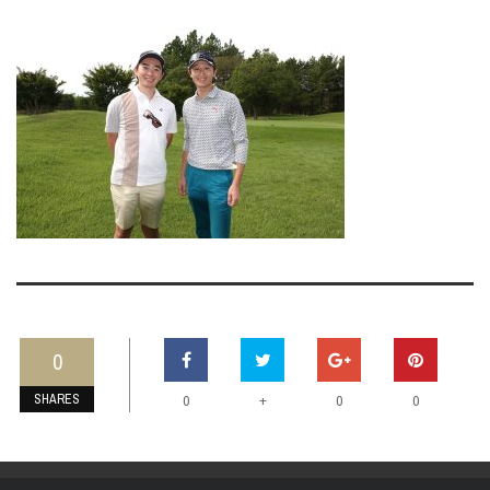
0
SHARES
+
0
0
0