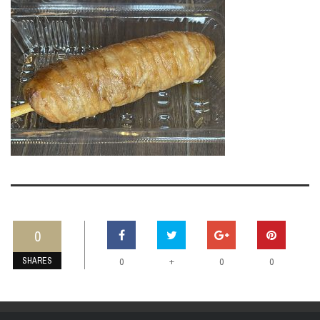
0
SHARES
+
0
0
0