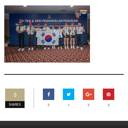
0
SHARES
+
0
0
0