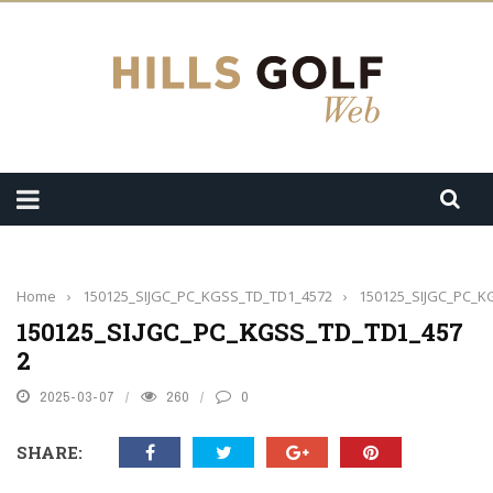
Home
›
150125_SIJGC_PC_KGSS_TD_TD1_4572
›
150125_SIJGC_PC_K
150125_SIJGC_PC_KGSS_TD_TD1_457
2
2025-03-07
260
0
SHARE: