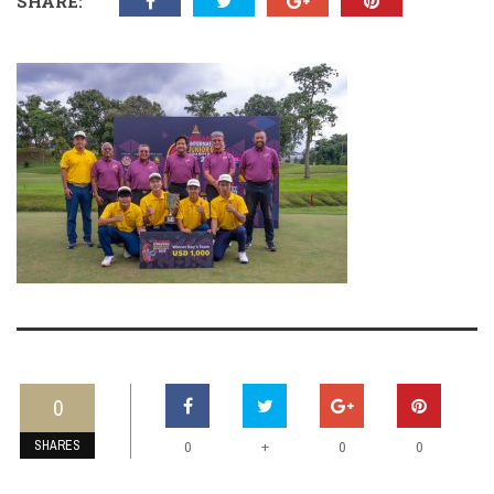
SHARE:
0
SHARES
+
0
0
0