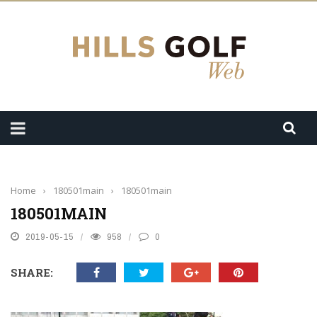
Home
›
180501main
›
180501main
180501MAIN
2019-05-15
958
0
SHARE: