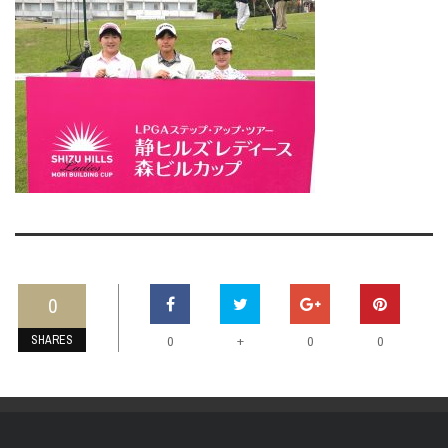
0
SHARES
+
0
0
0