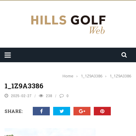
Home
›
1_1Z9A3386
›
1_1Z9A3386
1_1Z9A3386
2025-02-27
238
0
SHARE: