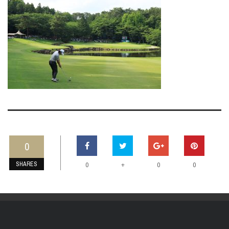
0
SHARES
+
0
0
0