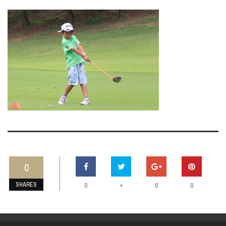
0
SHARES
+
0
0
0