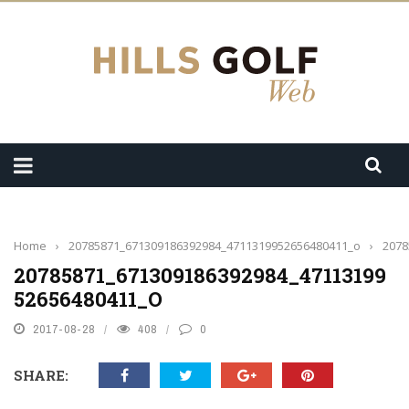
Home
›
20785871_671309186392984_4711319952656480411_o
›
2078
20785871_671309186392984_47113199
52656480411_O
2017-08-28
408
0
SHARE: