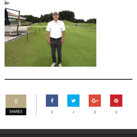
0
SHARES
+
0
0
0