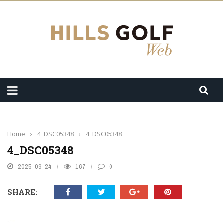
Home
›
4_DSC05348
›
4_DSC05348
4_DSC05348
2025-09-24
167
0
SHARE: