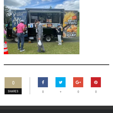
0
SHARES
+
0
0
0