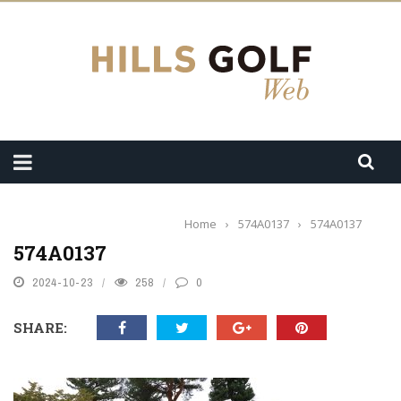
Home
›
574A0137
›
574A0137
574A0137
2024-10-23
258
0
SHARE: