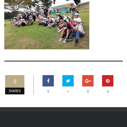
0
SHARES
+
0
0
0