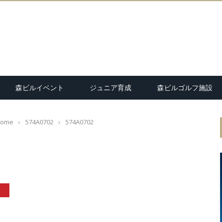
森ビルイベント
ジュニア育成
森ビルゴルフ施設
ome
›
574A0702
›
574A0702