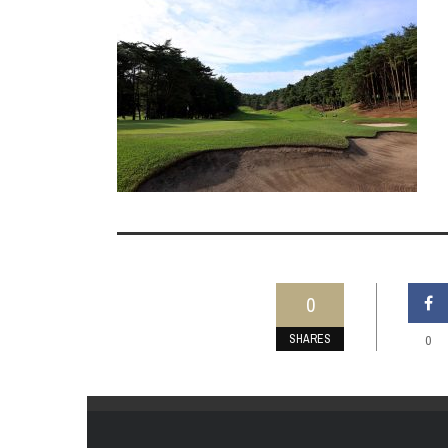
0
SHARES
0