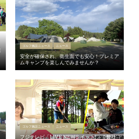
ゴルフ施設ニュース
ニュース
業
安全が確保され、衛生面でも安心！プレミア
ムキャンプを楽しんでみませんか？
ゴルフ施設ニュース
ニュース
フジテレビ「LIVE NEWS イット!」で弊社