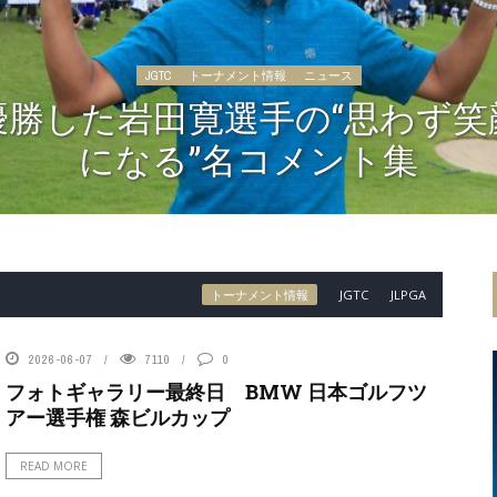
JGTC
トーナメント情報
ニュース
優勝した岩田寛選手の“思わず笑
になる”名コメント集
トーナメント情報
JGTC
JLPGA
2026-06-07
7110
0
フォトギャラリー最終日 BMW 日本ゴルフツ
アー選手権 森ビルカップ
READ MORE