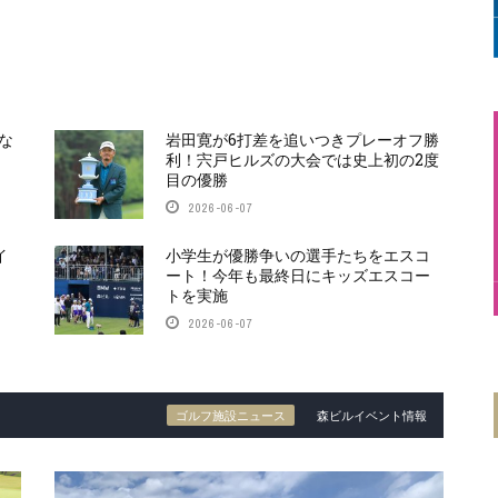
な
岩田寛が6打差を追いつきプレーオフ勝
利！宍戸ヒルズの大会では史上初の2度
目の優勝
2026-06-07
イ
小学生が優勝争いの選手たちをエスコ
ート！今年も最終日にキッズエスコー
トを実施
2026-06-07
ゴルフ施設ニュース
森ビルイベント情報