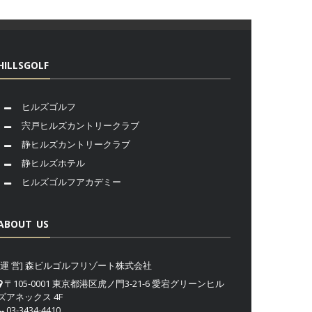
HILLSGOLF
ヒルズゴルフ
宍戸ヒルズカントリークラブ
静ヒルズカントリークラブ
静ヒルズホテル
ヒルズゴルフアカデミー
ABOUT US
[運 営] 森ビルゴルフリゾート株式会社
〒105-0001 東京都港区虎ノ門3-21-6 愛宕グリーンヒル
ズアネックス 4F
03-3434-4410