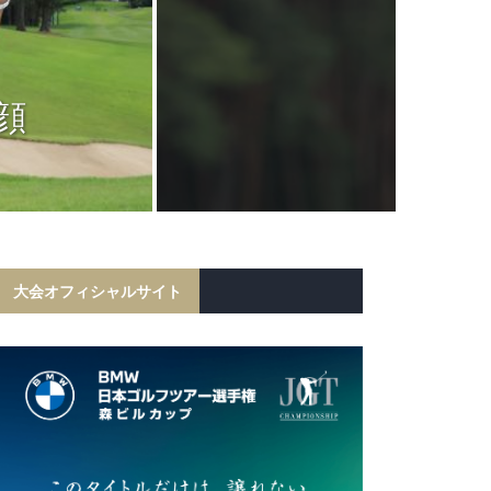
JGTC
岩田寛が6打
顔
フ勝利！宍戸
初の
大会オフィシャルサイト