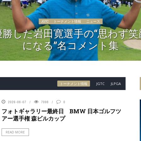
JGTC
トーナメント情報
ニュース
優勝した岩田寛選手の“思わず笑
になる”名コメント集
トーナメント情報
JGTC
JLPGA
2026-06-07
7098
0
フォトギャラリー最終日 BMW 日本ゴルフツ
アー選手権 森ビルカップ
READ MORE