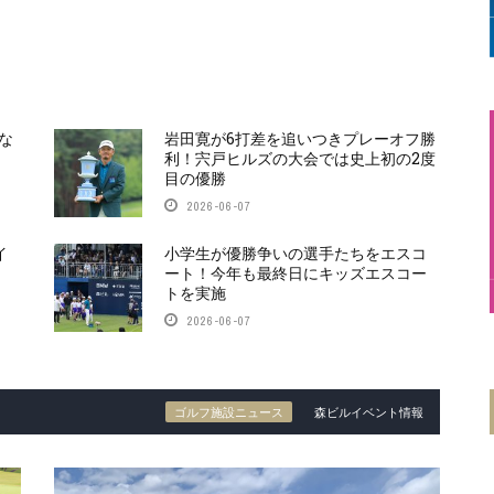
な
岩田寛が6打差を追いつきプレーオフ勝
利！宍戸ヒルズの大会では史上初の2度
目の優勝
2026-06-07
イ
小学生が優勝争いの選手たちをエスコ
ート！今年も最終日にキッズエスコー
トを実施
2026-06-07
ゴルフ施設ニュース
森ビルイベント情報