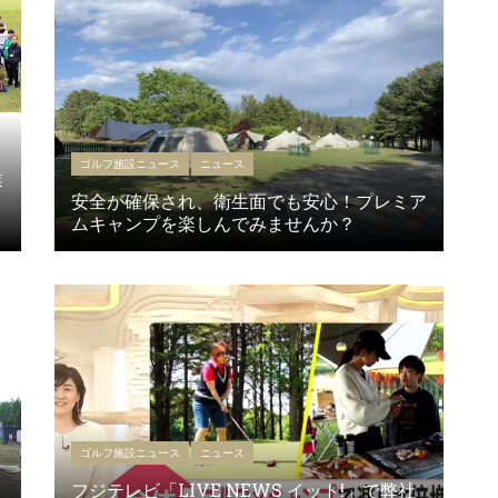
ゴルフ施設ニュース
ニュース
業
安全が確保され、衛生面でも安心！プレミア
ムキャンプを楽しんでみませんか？
ゴルフ施設ニュース
ニュース
フジテレビ「LIVE NEWS イット!」で弊社