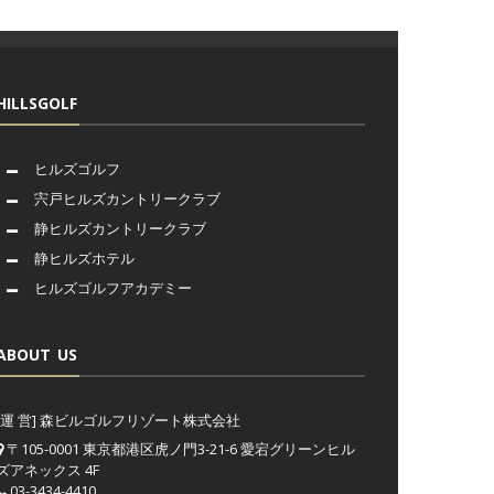
HILLSGOLF
ヒルズゴルフ
宍戸ヒルズカントリークラブ
静ヒルズカントリークラブ
静ヒルズホテル
ヒルズゴルフアカデミー
ABOUT US
[運 営] 森ビルゴルフリゾート株式会社
〒105-0001 東京都港区虎ノ門3-21-6 愛宕グリーンヒル
ズアネックス 4F
03-3434-4410