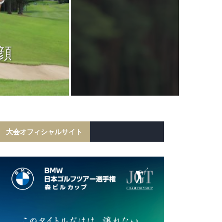
JGTC
岩田寛が6打
顔
フ勝利！宍戸
初の
大会オフィシャルサイト