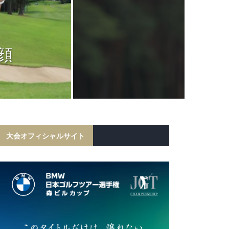
JGTC
岩田寛が6打
顔
フ勝利！宍戸
初の
大会オフィシャルサイト