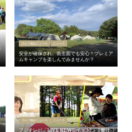
ゴルフ施設ニュース
ニュース
業
安全が確保され、衛生面でも安心！プレミア
ムキャンプを楽しんでみませんか？
ゴルフ施設ニュース
ニュース
フジテレビ「LIVE NEWS イット!」で弊社