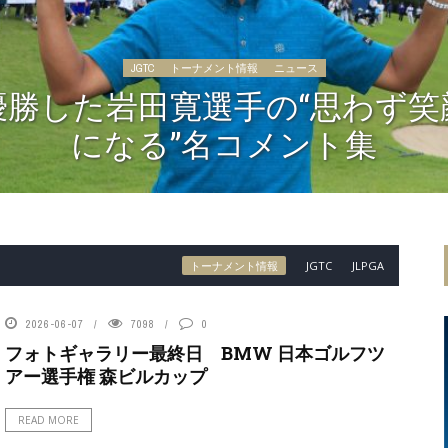
JGTC
トーナメント情報
ニュース
優勝した岩田寛選手の“思わず笑
になる”名コメント集
トーナメント情報
JGTC
JLPGA
2026-06-07
7098
0
フォトギャラリー最終日 BMW 日本ゴルフツ
アー選手権 森ビルカップ
READ MORE