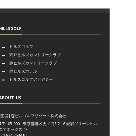
HILLSGOLF
ヒルズゴルフ
宍戸ヒルズカントリークラブ
静ヒルズカントリークラブ
静ヒルズホテル
ヒルズゴルフアカデミー
ABOUT US
[運 営] 森ビルゴルフリゾート株式会社
〒105-0001 東京都港区虎ノ門3-21-6 愛宕グリーンヒル
ズアネックス 4F
03-3434-4410