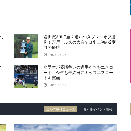
な
岩田寛が6打差を追いつきプレーオフ勝
利！宍戸ヒルズの大会では史上初の2度
目の優勝
2026-06-07
イ
小学生が優勝争いの選手たちをエスコ
ート！今年も最終日にキッズエスコー
トを実施
2026-06-07
ゴルフ施設ニュース
森ビルイベント情報