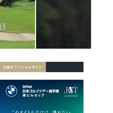
JGTC
岩田寛が6打
顔
フ勝利！宍戸
初の
大会オフィシャルサイト