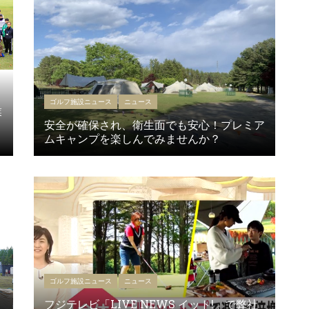
ゴルフ施設ニュース
ニュース
業
安全が確保され、衛生面でも安心！プレミア
ムキャンプを楽しんでみませんか？
ゴルフ施設ニュース
ニュース
フジテレビ「LIVE NEWS イット!」で弊社