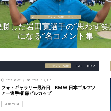
JGTC
トーナメント情報
ニュース
優勝した岩田寛選手の“思わず笑
になる”名コメント集
トーナメント情報
JGTC
JLPGA
2026-06-07
7094
0
フォトギャラリー最終日 BMW 日本ゴルフツ
アー選手権 森ビルカップ
READ MORE