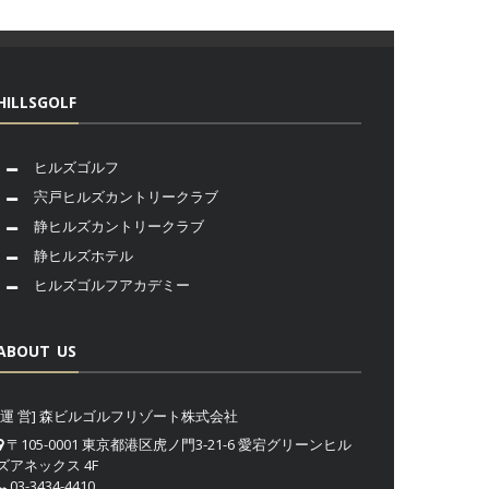
HILLSGOLF
ヒルズゴルフ
宍戸ヒルズカントリークラブ
静ヒルズカントリークラブ
静ヒルズホテル
ヒルズゴルフアカデミー
ABOUT US
[運 営] 森ビルゴルフリゾート株式会社
〒105-0001 東京都港区虎ノ門3-21-6 愛宕グリーンヒル
ズアネックス 4F
03-3434-4410