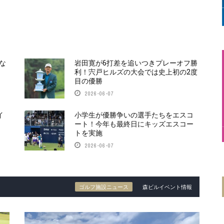
な
岩田寛が6打差を追いつきプレーオフ勝
利！宍戸ヒルズの大会では史上初の2度
目の優勝
2026-06-07
イ
小学生が優勝争いの選手たちをエスコ
ート！今年も最終日にキッズエスコー
トを実施
2026-06-07
ゴルフ施設ニュース
森ビルイベント情報